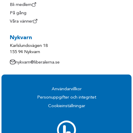
Bli medlem
På gång
Våra vänner
Nykvarn
Karlslundsvägen 18
155 94 Nykvarn
nykvarn@liberalerna.se
Användarvillkor
Personuppgifter och integritet
Cookieinställningar