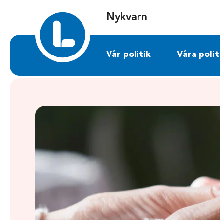
Sök på nykvarn.liberalerna.se
Nykvarn
Vår politik
Våra polit