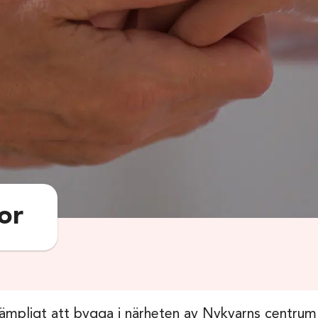
or
ämpligt att bygga i närheten av Nykvarns centru