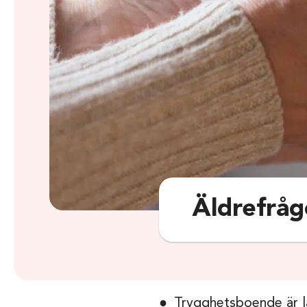
Äldrefråg
Trygghetsboende är l