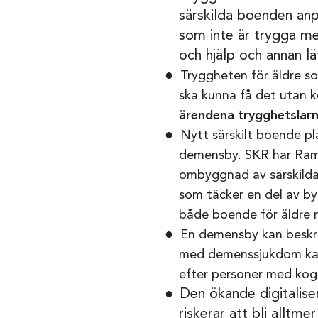
särskilda boenden an
som inte är trygga m
och hjälp och annan lä
Tryggheten för äldre s
ska kunna få det utan 
ärendena trygghetslarm 
Nytt särskilt boende pla
demensby. SKR har Rama
ombyggnad av särskild
som täcker en del av b
både boende för äldre
En demensby kan beskr
med demenssjukdom kan rö
efter personer med kogn
Den ökande digitalise
riskerar att bli alltme