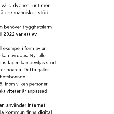
r vård dygnet runt men
äldre människor stöd
som behöver
trygghetslarm
il
2022 var ett av
ll exempel i
form av en
e kan
avropas. Ny- eller
jänstlagen kan beviljas stöd
er boarea. Detta gäller
ghetsboende.
, inom vilken personer
aktiviteter är anpassad
lan använder internet
älla kommun finns digital