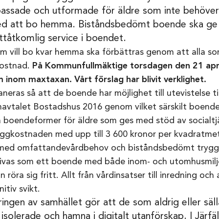
passade och utformade för äldre som inte behöve
ed att bo hemma. Biståndsbedömt boende ska ge 
ttåtkomlig service i boendet.
om vill bo kvar hemma ska förbättras genom att alla 
kostnad.
På Kommunfullmäktige torsdagen den 21 apr
inom maxtaxan. Vårt förslag har blivit verklighet.
neras så att de boende har möjlighet till utevistelse ti
vtalet Bostadshus 2016 genom vilket särskilt boend
a boendeformer för äldre som ges med stöd av
socialt
yggkostnaden med upp till 3 600
kronor per kvadratmet
 med omfattande
vårdbehov och biståndsbedömt tryg
ivas som ett boende med både inom- och utomhusmiljö
ra sig fritt. Allt från vårdinsatser till inredning och 
itiv svikt.
ringen av samhället gör att de som aldrig eller säl
r isolerade och hamna i digitalt utanförskap. I Järf