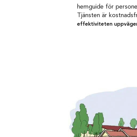
hemguide för personer 
Tjänsten är kostnadsf
effektiviteten uppväg