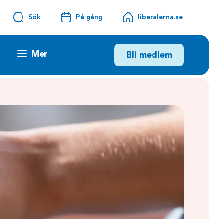
Sök
På gång
liberalerna.se
Mer
Bli medlem